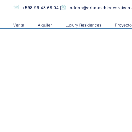
+598 99 48 68 04
|
adrian@drhousebienesraices
Venta
Alquiler
Luxury Residences
Proyecto