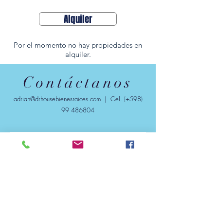
Alquiler
Por el momento no hay propiedades en
alquiler.
Contáctanos
adrian@drhousebienesraices.com
| Cel. (+598)
99 486804