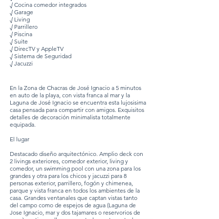
√ Cocina comedor integrados
√ Garage
√ Living
√ Parrillero
√ Piscina
√ Suite
√ DirecTV y AppleTV
√ Sistema de Seguridad
√ Jacuzzi
En la Zona de Chacras de José Ignacio a 5 minutos
en auto de la playa, con vista franca al mar y la
Laguna de José Ignacio se encuentra esta lujosisima
casa pensada para compartir con amigos. Exquisitos
detalles de decoración minimalista totalmente
equipada.
El lugar
Destacado diseño arquitectónico. Amplio deck con
2 livings exteriores, comedor exterior, living y
comedor, un swimming pool con una zona para los
grandes y otra para los chicos y jacuzzi para 8
personas exterior, parrillero, fogón y chimenea,
parque y vista franca en todos los ambientes de la
casa. Grandes ventanales que captan vistas tanto
del campo como de espejos de agua (Laguna de
Jose Ignacio, mar y dos tajamares o reservorios de