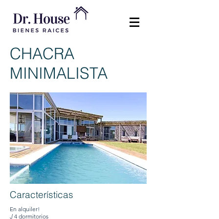
CHACRA
MINIMALISTA
Características
En alquiler!
√ 4 dormitorios